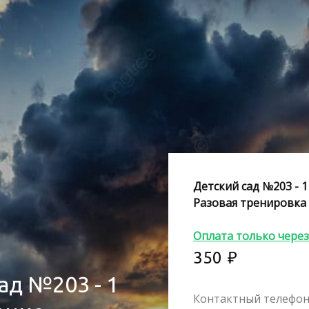
Детский сад №203 - 
Разовая тренировка
Оплата только чере
350
₽
ад №203 - 1
Контактный телефо