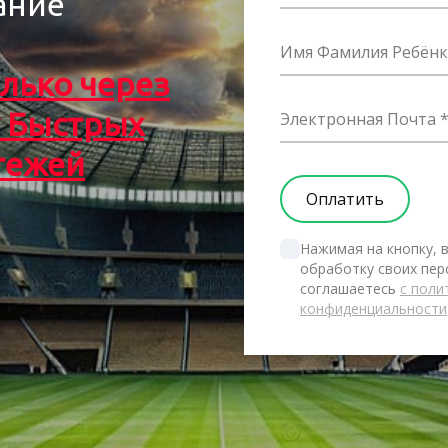
ание
Имя Фамилия Ребёнк
лько через
 Быстрых
Электронная Почта
тежей
Нажимая на кнопку, в
обработку своих пер
соглашаетесь 
с поли
конфиденциальности