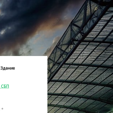
1 Здание
з СБП
н