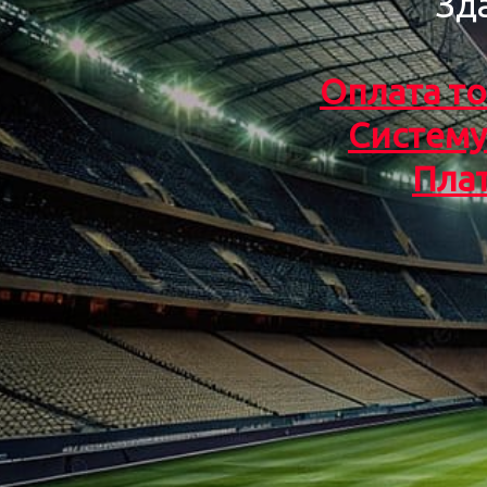
Зд
Оплата то
Систему
Пла